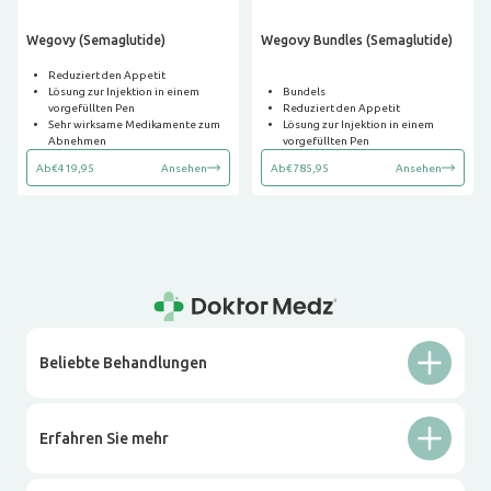
Wegovy (Semaglutide)
Wegovy Bundles (Semaglutide)
Reduziert den Appetit
Lösung zur Injektion in einem
Bundels
vorgefüllten Pen
Reduziert den Appetit
Sehr wirksame Medikamente zum
Lösung zur Injektion in einem
Abnehmen
vorgefüllten Pen
Ab
€419,95
Ansehen
Ab
€785,95
Ansehen
Beliebte Behandlungen
Erfahren Sie mehr