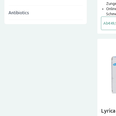
Zunge
Online
Antibiotics
Schme
Ab
€49,
Lyrica