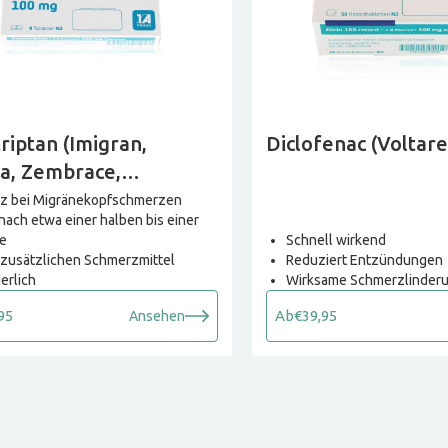
riptan (Imigran,
Diclofenac (Voltare
a, Zembrace,
ex,Sumavel)
tz bei Migränekopfschmerzen
nach etwa einer halben bis einer
e
Schnell wirkend
 zusätzlichen Schmerzmittel
Reduziert Entzündungen
erlich
Wirksame Schmerzlinder
95
Ab
€39,95
Ansehen