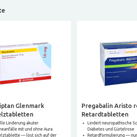
te
riptan Glenmark
Pregabalin Aristo 
lztabletten
Retardtabletten
lle Linderung akuter
Lindert neuropathische S
neanfälle mit und ohne Aura
Diabetes und Gürtelrose
lztablette — löst sich auf der
Retardformulierung — nur