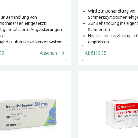
Wird zur Behandlung von
zur Behandlung von
Schmerzsymptomen eing
nschmerzen eingesetzt
Zur Behandlung mäßiger b
rt generalisierte Angststörungen
Schmerzen
iv
Nur für den kurzfristigen
igt das überaktive Nervensystem
empfohlen
95
Ab
€115,95
Ansehen