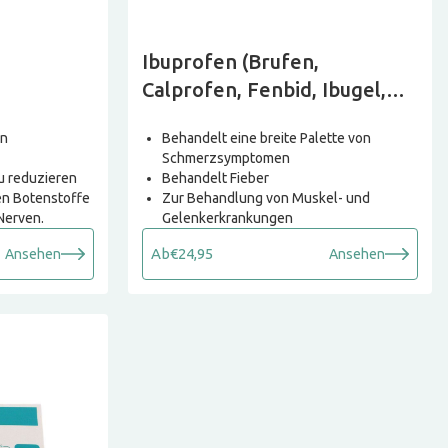
Ibuprofen (Brufen,
Calprofen, Fenbid, Ibugel,
Ibuleve)
on
Behandelt eine breite Palette von
Schmerzsymptomen
u reduzieren
Behandelt Fieber
en Botenstoffe
Zur Behandlung von Muskel- und
 Nerven.
Gelenkerkrankungen
Ab
€24,95
Ansehen
Ansehen