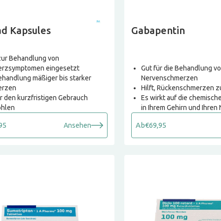
d Kapsules
Gabapentin
zur Behandlung von
rzsymptomen eingesetzt
Gut für die Behandlung v
ehandlung mäßiger bis starker
Nervenschmerzen
erzen
Hilft, Rückenschmerzen z
ür den kurzfristigen Gebrauch
Es wirkt auf die chemisch
hlen
in Ihrem Gehirn und Ihren
95
Ab
€69,95
Ansehen