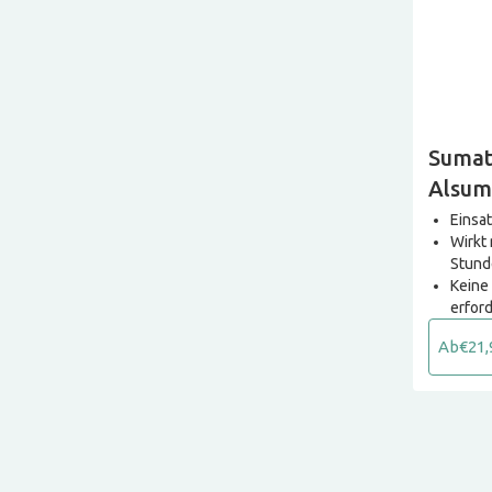
Sumat
Alsum
Imitr
Einsa
Wirkt 
Stund
Keine
erford
Ab
€21,