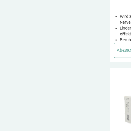
Wird 
Nerve
Linde
effekt
Beruh
Ab
€89,