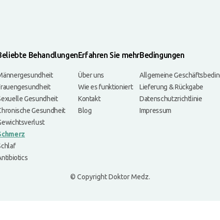
Beliebte Behandlungen
Erfahren Sie mehr
Bedingungen
Männergesundheit
Über uns
Allgemeine Geschäftsbedi
Frauengesundheit
Wie es funktioniert
Lieferung & Rückgabe
Sexuelle Gesundheit
Kontakt
Datenschutzrichtlinie
Chronische Gesundheit
Blog
Impressum
Gewichtsverlust
Schmerz
Schlaf
ntibiotics
© Copyright Doktor Medz.