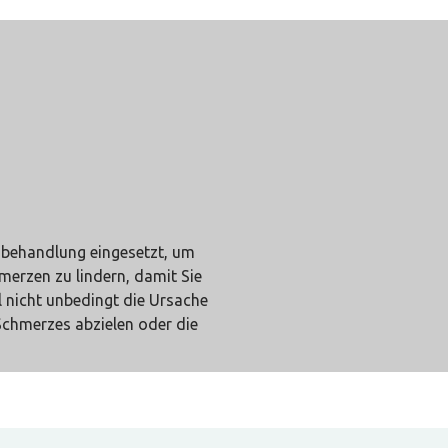
rzbehandlung eingesetzt, um
erzen zu lindern, damit Sie
 nicht unbedingt die Ursache
Schmerzes abzielen oder die
rn.
Schmerzen von leicht bis stark
spflichtiges Schmerzmittel -
 akuter Schmerzen.