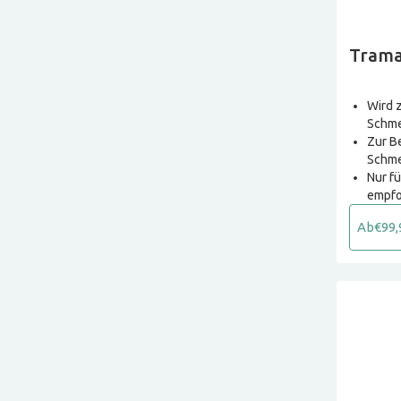
Trama
Wird 
Schme
Zur B
Schm
Nur f
empfo
Ab
€99,