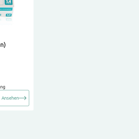
n)
ung
Ansehen