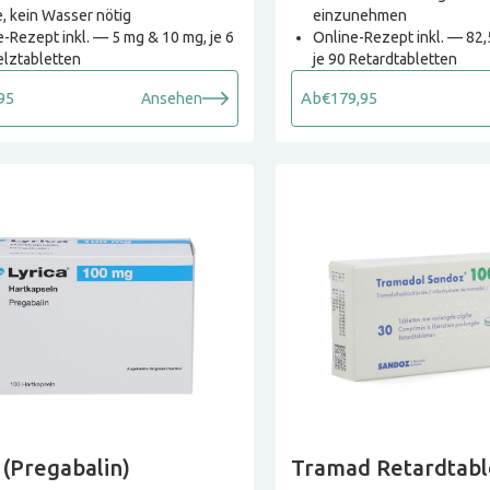
, kein Wasser nötig
einzunehmen
-Rezept inkl. — 5 mg & 10 mg, je 6
Online-Rezept inkl. — 82
lztabletten
je 90 Retardtabletten
95
Ab
€179,95
Ansehen
 (Pregabalin)
Tramad Retardtabl