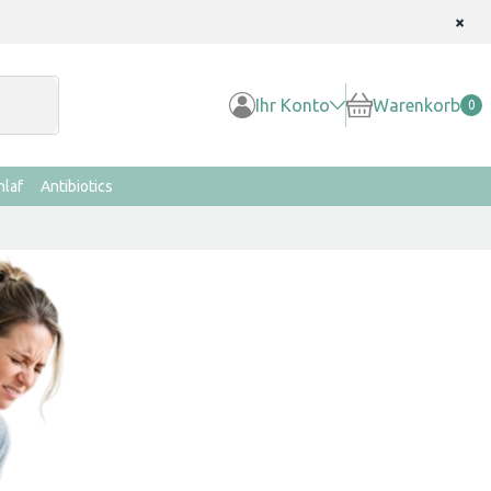
×
Ihr Konto
Warenkorb
0
hlaf
Antibiotics