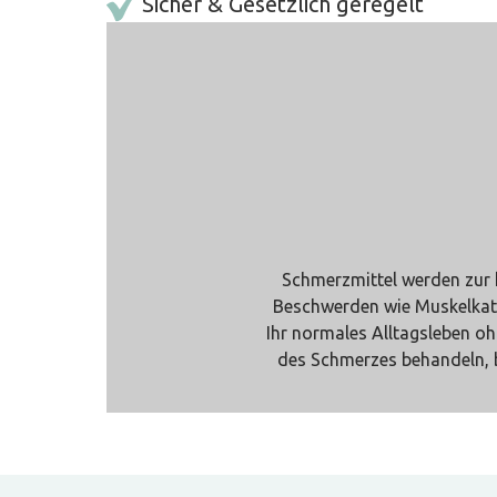
Sicher & Gesetzlich geregelt
Schmerzmittel werden zur k
Beschwerden wie Muskelkate
Ihr normales Alltagsleben o
des Schmerzes behandeln, b
We
Es gibt viele verschiedene Sc
reichen. Wenn Sie mäßige bi
ein starkes Schme