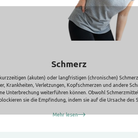
Schmerz
urzzeitigen (akuten) oder langfristigen (chronischen) Schme
r, Krankheiten, Verletzungen, Kopfschmerzen und andere Schm
hne Unterbrechung weiterführen können. Obwohl Schmerzmittel
lockieren sie die Empfindung, indem sie auf die Ursache des 
iterleitung des Schmerzes über die Nerven zum Gehirn verringe
Mehr lesen
hmerzmittel mit unterschiedlichen Stärken, die je nach Art der 
s starke Schmerzen behandeln möchten, ist unser verschreibung
rzmittel und sehr wirksam bei der Linderung chronischer und