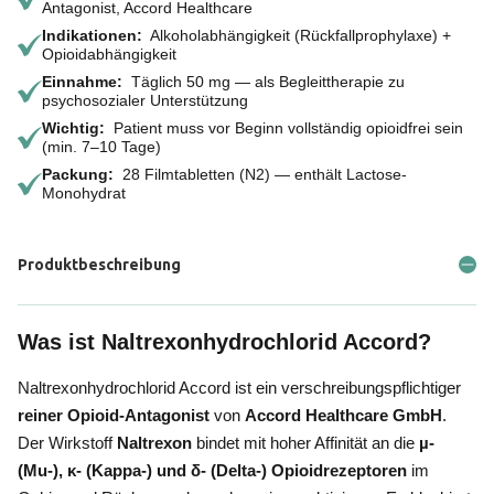
Antagonist, Accord Healthcare
Indikationen:
Alkoholabhängigkeit (Rückfallprophylaxe) +
Opioidabhängigkeit
Einnahme:
Täglich 50 mg — als Begleittherapie zu
psychosozialer Unterstützung
Wichtig:
Patient muss vor Beginn vollständig opioidfrei sein
(min. 7–10 Tage)
Packung:
28 Filmtabletten (N2) — enthält Lactose-
Monohydrat
Produktbeschreibung
Was ist Naltrexonhydrochlorid Accord?
Naltrexonhydrochlorid Accord ist ein verschreibungspflichtiger
reiner Opioid-Antagonist
von
Accord Healthcare GmbH
.
Der Wirkstoff
Naltrexon
bindet mit hoher Affinität an die
µ-
(Mu-), κ- (Kappa-) und δ- (Delta-) Opioidrezeptoren
im