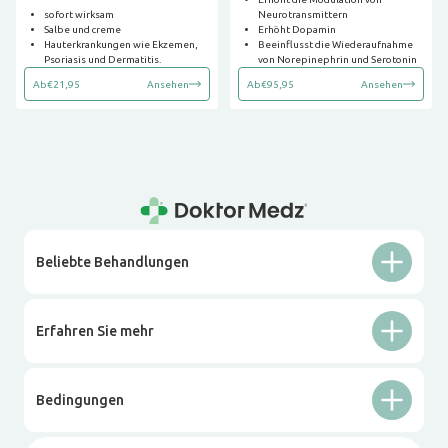
sofort wirksam
Neurotransmittern
Salbe und creme
Erhöht Dopamin
Hauterkrankungen wie Ekzemen,
Beeinflusst die Wiederaufnahme
Psoriasis und Dermatitis.
von Norepinephrin und Serotonin
Ab
€21,95
Ansehen
Ab
€95,95
Ansehen
Beliebte Behandlungen
Erfahren Sie mehr
Bedingungen