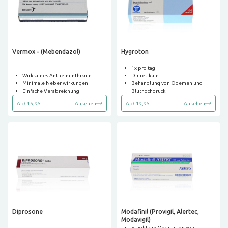
Vermox - (Mebendazol)
Hygroton
1x pro tag
Wirksames Anthelminthikum
Diuretikum
Minimale Nebenwirkungen
Behandlung von Ödemen und
Einfache Verabreichung
Bluthochdruck
Ab
€45,95
Ansehen
Ab
€19,95
Ansehen
Diprosone
Modafinil (Provigil, Alertec,
Modavigil)
Erhöht die Modulation von