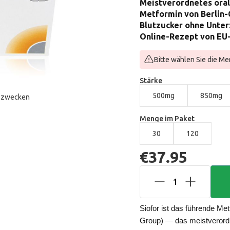
Meistverordnetes ora
Metformin von Berlin-
Blutzucker ohne Unter
Online-Rezept von EU-
Bitte wählen Sie die Me
Stärke
500mg
850mg
onszwecken
Menge im Paket
30
120
€37.95
1
Siofor ist das führende Me
Group) — das meistverordn