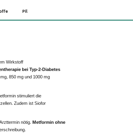
offe
Pil
em Wirkstoff
ientherapie bei Typ-2-Diabetes
500 mg, 850 mg und 1000 mg
formin stimuliert die
zellen. Zudem ist Siofor
Arzttermin nötig.
Metformin ohne
erschreibung.