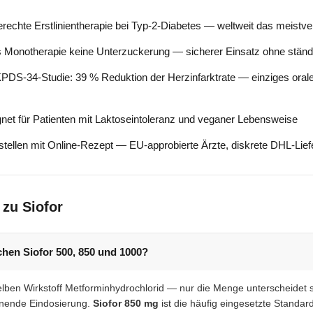
gerechte Erstlinientherapie bei Typ-2-Diabetes — weltweit das meistve
 Monotherapie keine Unterzuckerung — sicherer Einsatz ohne stän
DS-34-Studie: 39 % Reduktion der Herzinfarktrate — einziges orale
net für Patienten mit Laktoseintoleranz und veganer Lebensweise
stellen mit Online-Rezept — EU-approbierte Ärzte, diskrete DHL-Lie
 zu Siofor
chen Siofor 500, 850 und 1000?
selben Wirkstoff Metforminhydrochlorid — nur die Menge unterscheidet 
honende Eindosierung.
Siofor 850 mg
ist die häufig eingesetzte Standar