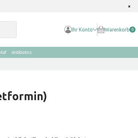
×
Ihr Konto
Warenkorb
0
hlaf
Antibiotics
etformin)