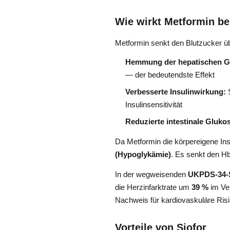
Wie wirkt Metformin be
Metformin senkt den Blutzucker ü
Hemmung der hepatischen G
— der bedeutendste Effekt
Verbesserte Insulinwirkung:
S
Insulinsensitivität
Reduzierte intestinale Gluk
Da Metformin die körpereigene Insu
(Hypoglykämie)
. Es senkt den H
In der wegweisenden
UKPDS-34-
die Herzinfarktrate um
39 %
im Ver
Nachweis für kardiovaskuläre Risi
Vorteile von Siofor