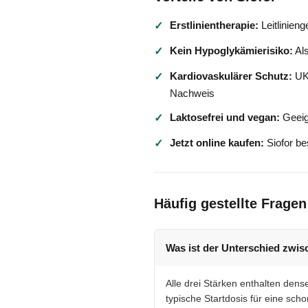
Erstlinientherapie:
Leitlinien
✓
Kein Hypoglykämierisiko:
Als
✓
Kardiovaskulärer Schutz:
UKP
✓
Nachweis
Laktosefrei und vegan:
Geeig
✓
Jetzt online kaufen:
Siofor be
✓
Häufig gestellte Fragen
Was ist der Unterschied zwis
Alle drei Stärken enthalten den
typische Startdosis für eine sc