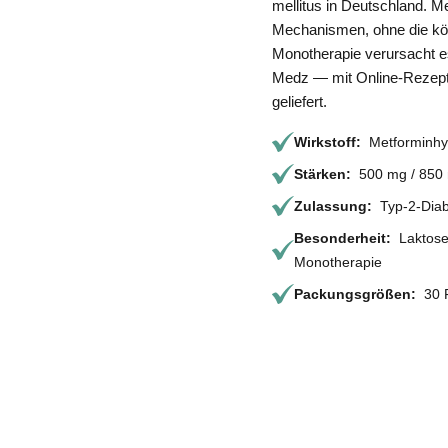
mellitus in Deutschland. M
Mechanismen, ohne die körp
Monotherapie verursacht e
Medz — mit Online-Rezept 
geliefert.
Wirkstoff:
Metforminhyd
Stärken:
500 mg / 850 
Zulassung:
Typ-2-Diab
Besonderheit:
Laktosef
Monotherapie
Packungsgrößen:
30 F