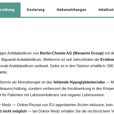
hreibung
Dosierung
Nebenwirkungen
Inhaltsst
htiges Antidiabetikum von
Berlin-Chemie AG (Menarini Group)
mit d
iguanid-Antidiabetikum. Metformin ist seit Jahrzehnten die
Erstlin
rale Antidiabetikum weltweit. Siofor ist in drei Stärken erhältlich: 
ette.
tformin als Monotherapie ist das
fehlende Hypoglykämierisiko
— Met
linausschüttung, sondern verbessert die Insulinwirkung in den Körper
 für Patienten mit Laktoseintoleranz und veganer Lebensweise.
r Medz — Online-Rezept von EU-approbierten Ärzten inklusive, kein 
d nicht möglich
— bei Doktor Medz erhalten Sie die rechtssichere V