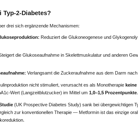
i Typ-2-Diabetes?
ber drei sich ergänzende Mechanismen:
lukoseproduktion:
Reduziert die Glukoneogenese und Glykogenolyse 
teigert die Glukoseaufnahme in Skelettmuskulatur und anderen Ge
oseaufnahme:
Verlangsamt die Zuckeraufnahme aus dem Darm nac
linproduktion nicht stimuliert, verursacht es als Monotherapie
keine
bA1c-Wert (Langzeitblutzucker) im Mittel um
1,0–1,5 Prozentpunkte
.
Studie
(UK Prospective Diabetes Study) sank bei übergewichtigen Ty
gleich zur konventionellen Therapie — Metformin ist das einzige ora
koreduktion.