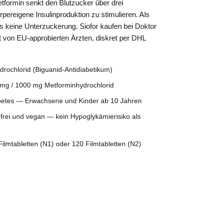
etformin senkt den Blutzucker über drei
ereigene Insulinproduktion zu stimulieren. Als
s keine Unterzuckerung. Siofor kaufen bei Doktor
von EU-approbierten Ärzten, diskret per DHL
rochlorid (Biguanid-Antidiabetikum)
mg / 1000 mg Metforminhydrochlorid
etes — Erwachsene und Kinder ab 10 Jahren
rei und vegan — kein Hypoglykämierisiko als
ilmtabletten (N1) oder 120 Filmtabletten (N2)