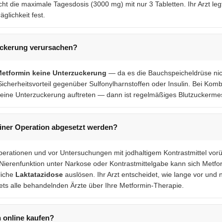
ht die maximale Tagesdosis (3000 mg) mit nur 3 Tabletten. Ihr Arzt leg
glichkeit fest.
uckerung verursachen?
Metformin keine Unterzuckerung
— da es die Bauchspeicheldrüse nic
Sicherheitsvorteil gegenüber Sulfonylharnstoffen oder Insulin. Bei Komb
 eine Unterzuckerung auftreten — dann ist regelmäßiges Blutzuckermes
ner Operation abgesetzt werden?
erationen und vor Untersuchungen mit jodhaltigem Kontrastmittel vo
Nierenfunktion unter Narkose oder Kontrastmittelgabe kann sich Metfo
liche
Laktatazidose
auslösen. Ihr Arzt entscheidet, wie lange vor und 
ets alle behandelnden Ärzte über Ihre Metformin-Therapie.
 online kaufen?