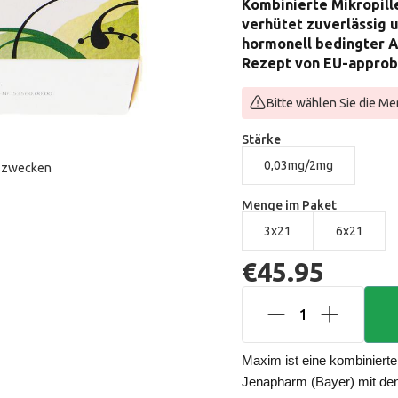
Kombinierte Mikropill
verhütet zuverlässig 
hormonell bedingter Ak
Rezept von EU-approbi
Bitte wählen Sie die Me
Stärke
0,03mg/2mg
onszwecken
Menge im Paket
3x21
6x21
€45.95
1
Maxim ist eine kombinierte 
Jenapharm (Bayer) mit den 