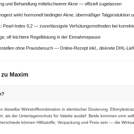
g und Behandlung mittelschwerer Akne — offiziell zugelassen
ogest wirkt hormonell bedingter Akne, übermäßiger Talgproduktion 
:
Pearl-Index 0,2 — zuverlässigste Verhütungsmethoden bei korrek
, oft leichtere Regelblutung in der Einnahmepause
tellen ohne Praxisbesuch — Online-Rezept inkl., diskrete DHL-Lie
n zu Maxim
e?
n dieselbe Wirkstoffkombination in identischer Dosierung: Ethinylestra
, als der Unterlagenschutz für Valette auslief. Beide kommen vom se
terschiede können Hilfsstoffe, Verpackung und Preis sein — die Wirksa