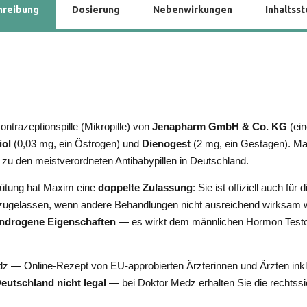
hreibung
Dosierung
Nebenwirkungen
Inhaltsst
ontrazeptionspille (Mikropille) von
Jenapharm GmbH & Co. KG
(ein
iol
(0,03 mg, ein Östrogen) und
Dienogest
(2 mg, ein Gestagen). Max
zu den meistverordneten Antibabypillen in Deutschland.
ütung hat Maxim eine
doppelte Zulassung
: Sie ist offiziell auch fü
zugelassen, wenn andere Behandlungen nicht ausreichend wirksam 
androgene Eigenschaften
— es wirkt dem männlichen Hormon Testo
dz — Online-Rezept von EU-approbierten Ärzterinnen und Ärzten ink
Deutschland nicht legal
— bei Doktor Medz erhalten Sie die rechts