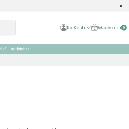
×
Ihr Konto
Warenkorb
0
hlaf
Antibiotics