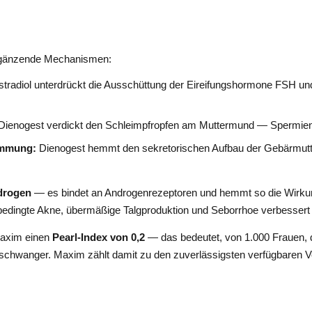
ergänzende Mechanismen:
stradiol unterdrückt die Ausschüttung der Eireifungshormone FSH un
Dienogest verdickt den Schleimpfropfen am Muttermund — Spermien 
emmung:
Dienogest hemmt den sekretorischen Aufbau der Gebärmutt
drogen
— es bindet an Androgenrezeptoren und hemmt so die Wirku
edingte Akne, übermäßige Talgproduktion und Seborrhoe verbessert
Maxim einen
Pearl-Index von 0,2
— das bedeutet, von 1.000 Frauen, d
schwanger. Maxim zählt damit zu den zuverlässigsten verfügbaren 